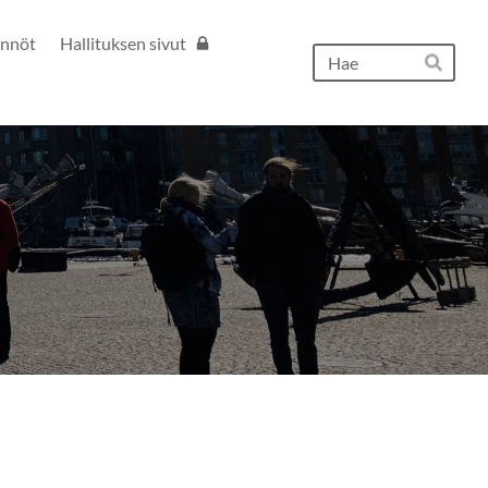
ännöt
Hallituksen sivut
Hak
Hae