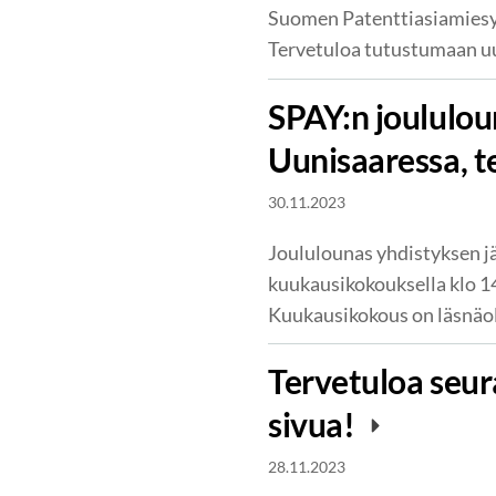
Suomen Patenttiasiamiesyh
Tervetuloa tutustumaan uus
SPAY:n joululou
Uunisaaressa, t
30.11.2023
Joululounas yhdistyksen jä
kuukausikokouksella klo 14
Kuukausikokous on läsnäol
Tervetuloa seu
sivua!
28.11.2023