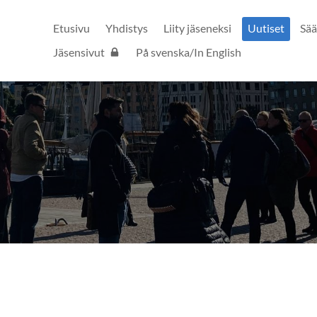
Etusivu
Yhdistys
Liity jäseneksi
Uutiset
Sä
Jäsensivut
På svenska/In English