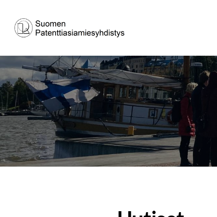
Siirry
sivun
Suomen patenttiasiamiesyhdistys ry
sisältöön