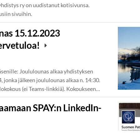
distys ry on uudistanut kotisivunsa.
iin sivuihin.
nas 15.12.2023
ervetuloa!
senille: Joululounas alkaa yhdistyksen
, jonka jälkeen joululounas alkaa n. 14:30.
okokous (ei Teams-linkkiä). Kokoukseen…
raamaan SPAY:n LinkedIn-