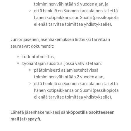
toimiminen vähintään 6 vuoden ajan, ja
että henkilö on Suomen kansalainen tai että
hänen kotipaikkansa on Suomi (passikopiota
ei enää tarvitse toimittaa yhdistykselle).
Juniorijäsenen jäsenhakemuksen liitteiksi tarvitaan
seuraavat dokumentit:
tutkintotodistus,
työnantajan suositus, jossa vahvistetaan:
päätoimisesti asiamiestehtävissä
toimiminen vähintään 2 vuoden ajan,
että henkilö on Suomen kansalainen tai että
hänen kotipaikkansa on Suomi (passikopiota
ei enää tarvitse toimittaa yhdistykselle).
Lähetä jäsenhakemuksesi
sähköpostilla osoitteeseen
mail (at) spay.fi
.