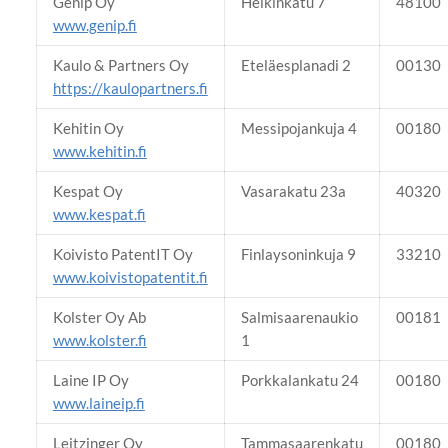
Genip Oy
Heikinkatu 7
48100
www.genip.fi
Kaulo & Partners Oy
Eteläesplanadi 2
00130
https://kaulopartners.fi
Kehitin Oy
Messipojankuja 4
00180
www.kehitin.fi
Kespat Oy
Vasarakatu 23a
40320
www.kespat.fi
Koivisto PatentIT Oy
Finlaysoninkuja 9
33210
www.koivistopatentit.fi
Kolster Oy Ab
Salmisaarenaukio
00181
www.kolster.fi
1
Laine IP Oy
Porkkalankatu 24
00180
www.laineip.fi
Leitzinger Oy
Tammasaarenkatu
00180