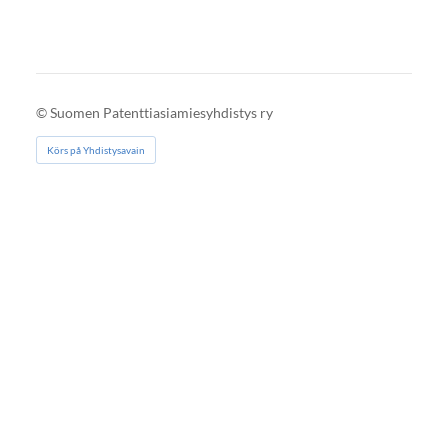
©
Suomen Patenttiasiamiesyhdistys ry
Körs på Yhdistysavain