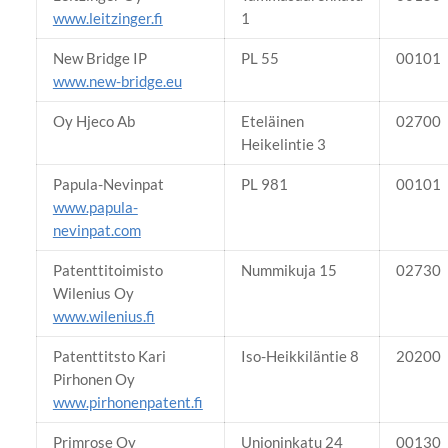
www.leitzinger.fi
1
New Bridge IP
PL 55
00101
www.new-bridge.eu
Oy Hjeco Ab
Eteläinen
02700
Heikelintie 3
Papula-Nevinpat
PL 981
00101
www.papula-
nevinpat.com
Patenttitoimisto
Nummikuja 15
02730
Wilenius Oy
www.wilenius.fi
Patenttitsto Kari
Iso-Heikkiläntie 8
20200
Pirhonen Oy
www.pirhonenpatent.fi
Primrose Oy
Unioninkatu 24
00130