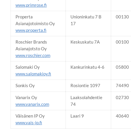
www.primrose.fi
Properta
Unioninkatu 7 B
00130
Asianajotoimisto Oy
17
www.properta.fi
Roschier Brands
Keskuskatu 7A
00100
Asianajotsto Oy
www.roschier.com
Salomaki Oy
Kankurinkatu 4-6
05800
www.salomakioy.fi
Sonkis Oy
Rosiontie 1097
74490
Vanarix Oy
Laaksolahdentie
02730
www.vanarix.com
74
Väisänen IP Oy
Laari 9
40640
www.vais-ip.fi