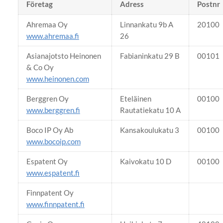
Företag
Adress
Postnr
Ahremaa Oy
Linnankatu 9b A
20100
www.ahremaa.fi
26
Asianajotsto Heinonen
Fabianinkatu 29 B
00101
& Co Oy
www.heinonen.com
Berggren Oy
Eteläinen
00100
www.berggren.fi
Rautatiekatu 10 A
Boco IP Oy Ab
Kansakoulukatu 3
00100
www.bocoip.com
Espatent Oy
Kaivokatu 10 D
00100
www.espatent.fi
Finnpatent Oy
www.finnpatent.fi