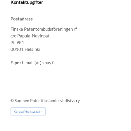
Kontaktupgifter
Postadress
Finska Patentombudsföreningen rf
c/o Papula-Nevinpat
PL 981
00101 Helsinki
E-post:
mail (at) spay.fi
©
Suomen Patenttiasiamiesyhdistys ry
Körs på Yhdistysavain